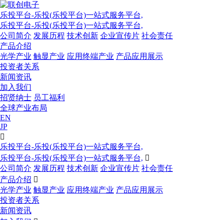
乐投平台-乐投(乐投平台)一站式服务平台,
乐投平台-乐投(乐投平台)一站式服务平台,
公司简介
发展历程
技术创新
企业宣传片
社会责任
产品介绍
光学产业
触显产业
应用终端产业
产品应用展示
投资者关系
新闻资讯
加入我们
招贤纳士
员工福利
全球产业布局
EN
JP

乐投平台-乐投(乐投平台)一站式服务平台,
乐投平台-乐投(乐投平台)一站式服务平台,

公司简介
发展历程
技术创新
企业宣传片
社会责任
产品介绍

光学产业
触显产业
应用终端产业
产品应用展示
投资者关系
新闻资讯