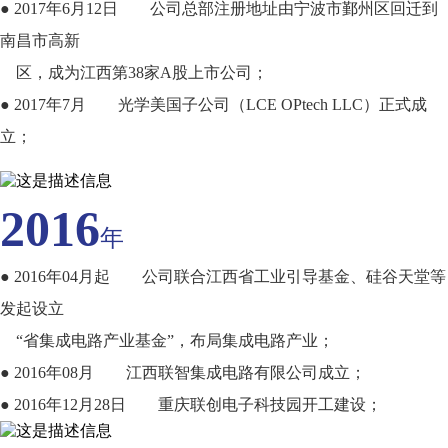
● 2017年6月12日 公司总部注册地址由宁波市鄞州区回迁到
南昌市高新
区，
成为江西第38家A股上市公司；
● 2017年7月 光学美国子公司（LCE OPtech LLC）正式成
立；
2016
年
● 2016年04月起 公司联合江西省工业引导基金、硅谷天堂等
发起设立
“省集成电路产业基金”，布局集成电路产业；
● 2016年08月 江西联智集成电路有限公司成立；
● 2016年12月28日 重庆联创电子科技园开工建设；