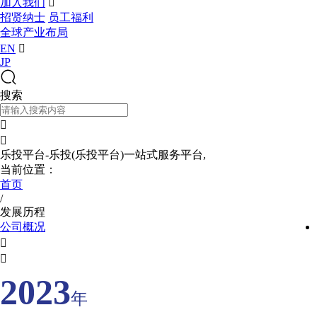
加入我们

招贤纳士
员工福利
全球产业布局
EN

JP
搜索


乐投平台-乐投(乐投平台)一站式服务平台,
当前位置：
首页
/
发展历程
公司概况


2023
年