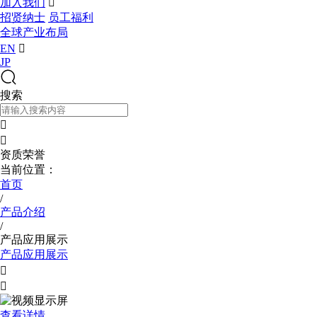
加入我们

招贤纳士
员工福利
全球产业布局
EN

JP
搜索


资质荣誉
当前位置：
首页
/
产品介绍
/
产品应用展示
产品应用展示


查看详情