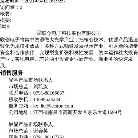
发布时间：
2021-03-02 16:35:57
访问量：
0
概要:
概要:
详情
联创电子将集中资源做大光学产业，把核心技术、优强产品迅速
转化为规模和效益；多种方式稳健发展显示产业，引入新的增量
资金和合作伙伴，实现裂变扩张和良性发展；资本运作壮大投资
产业，实现电声、芯片两个投资企业新产业、新业务的快速发
展。
销售服务
光学产品市场联系人
市场总监：刘凯旋
联系电话：0791-88165837
移动手机：13699524244
服务邮箱：kx_liu@lcetron.com
公司地址：江西省南昌市高新开发区京东大道1699号
触显产品市场联系人
市场总监：谢会英
联系电话：0791-88167261