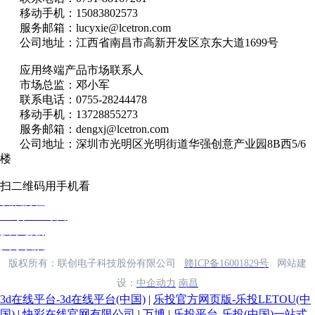
移动手机：15083802573
服务邮箱：lucyxie@lcetron.com
公司地址：江西省南昌市高新开发区京东大道1699号
应用终端产品市场联系人
市场总监：邓小军
联系电话：0755-28244478
移动手机：13728855273
服务邮箱：dengxj@lcetron.com
公司地址：深圳市光明区光明街道华强创意产业园8B西5/6
楼
扫二维码用手机看
发展历程
全球产业布局
技术创新
人才发展
版权所有：联创电子科技股份有限公司
赣ICP备16001829号
网站建
设：
中企动力
南昌
3d在线平台-3d在线平台(中国)
|
乐投官方网页版-乐投LETOU(中
国)
|
快彩在线官网有限公司
|
万博
|
乐投平台-乐投(中国)一站式