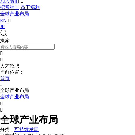
加入我们

招贤纳士
员工福利
全球产业布局
EN

JP
搜索


人才招聘
当前位置：
首页
-
全球产业布局
全球产业布局


全球产业布局
分类：
可持续发展