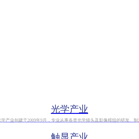
光学产业
学产业创建于2009年9月，专业从事各类光学镜头及影像模组的研发、
触显产业