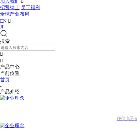
加入我们

招贤纳士
员工福利
全球产业布局
EN

JP
搜索


产品中心
当前位置：
首页
-
产品介绍
联创电子光