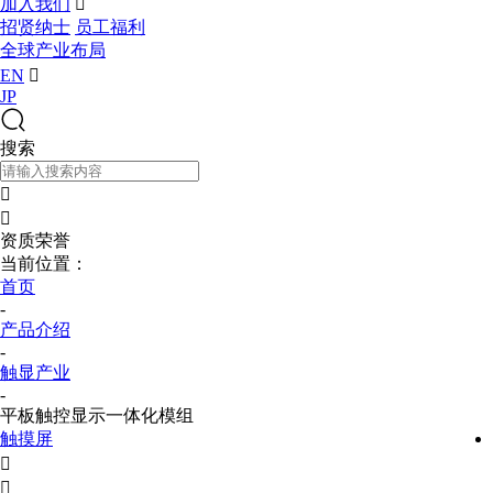
加入我们

招贤纳士
员工福利
全球产业布局
EN

JP
搜索


资质荣誉
当前位置：
首页
-
产品介绍
-
触显产业
-
平板触控显示一体化模组
触摸屏

